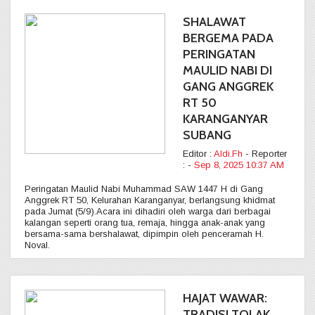
SHALAWAT
BERGEMA PADA
PERINGATAN
MAULID NABI DI
GANG ANGGREK
RT 50
KARANGANYAR
SUBANG
Editor :
Aldi.Fh
- Reporter
:
-
Sep 8, 2025 10:37 AM
Peringatan Maulid Nabi Muhammad SAW 1447 H di Gang
Anggrek RT 50, Kelurahan Karanganyar, berlangsung khidmat
pada Jumat (5/9).Acara ini dihadiri oleh warga dari berbagai
kalangan seperti orang tua, remaja, hingga anak-anak yang
bersama-sama bershalawat, dipimpin oleh penceramah H.
Noval.
HAJAT WAWAR:
TRADISI TOLAK