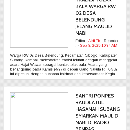
BALA WARGA RW
02 DESA
BELENDUNG
JELANG MAULID
NABI
Editor :
Aldi.Fh
- Reporter
:
-
Sep 8, 2025 10:34 AM
Warga RW 02 Desa Belendung, Kecamatan Cibogo, Kabupaten
Subang, kembali melestarikan tradisi leluhur dengan menggelar
acara Hajat Wawar sebagai bentuk tolak bala. Acara yang
berlangsung pada Kamis (4/9) di depan Gang Nakula RT 04/02
ini dipenuhi dengan suasana khidmat dan kebersamaan.Kegia
SANTRI PONPES
RAUDLATUL
HASANAH SUBANG
SYIARKAN MAULID
NABI DI RADIO
BENPAS