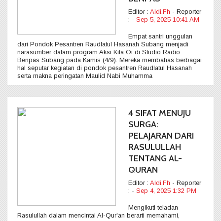
Editor :
Aldi.Fh
- Reporter
:
-
Sep 5, 2025 10:41 AM
Empat santri unggulan
dari Pondok Pesantren Raudlatul Hasanah Subang menjadi
narasumber dalam program Aksi Kita Oi di Studio Radio
Benpas Subang pada Kamis (4/9). Mereka membahas berbagai
hal seputar kegiatan di pondok pesantren Raudlatul Hasanah
serta makna peringatan Maulid Nabi Muhamma
4 SIFAT MENUJU
SURGA:
PELAJARAN DARI
RASULULLAH
TENTANG AL-
QURAN
Editor :
Aldi.Fh
- Reporter
:
-
Sep 4, 2025 1:32 PM
Mengikuti teladan
Rasulullah dalam mencintai Al-Qur'an berarti memahami,