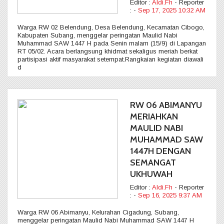
Editor :
Aldi.Fh
- Reporter
:
-
Sep 17, 2025 10:32 AM
Warga RW 02 Belendung, Desa Belendung, Kecamatan Cibogo,
Kabupaten Subang, menggelar peringatan Maulid Nabi
Muhammad SAW 1447 H pada Senin malam (15/9) di Lapangan
RT 05/02. Acara berlangsung khidmat sekaligus meriah berkat
partisipasi aktif masyarakat setempat.Rangkaian kegiatan diawali
d
RW 06 ABIMANYU
MERIAHKAN
MAULID NABI
MUHAMMAD SAW
1447H DENGAN
SEMANGAT
UKHUWAH
Editor :
Aldi.Fh
- Reporter
:
-
Sep 16, 2025 9:37 AM
Warga RW 06 Abimanyu, Kelurahan Cigadung, Subang,
menggelar peringatan Maulid Nabi Muhammad SAW 1447 H