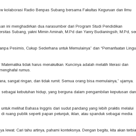
ow kolaborasi Radio Benpas Subang bersama Fakultas Keguruan dan Ilmu
an ini menghadirkan dua narasumber dari Program Studi Pendidikan
rsitas Subang, yakni Mimin Aminah, M.Pd dan Yanry Budianingsih, M.Pd, ser
 Tanpa Pesimis, Cukup Sederhana untuk Memulainya” dan “Pemanfaatan Lingui
atematika tidak harus menakutkan. Kuncinya adalah melatih literasi dan
 menghafal rumus.
a, sangat ringan, dan tidak rumit. Semua orang bisa memulainya,” ujarnya.
 sebagai kebutuhan hidup, yang berguna dalam pengambilan keputusan dan
untuk melihat Bahasa Inggris dari sudut pandang yang lebih praktis melalui
n di ruang publik seperti papan petunjuk, iklan, atau spanduk sebagai media
ya lewat. Cari tahu artinya, pahami konteksnya. Dengan begitu, kita akan terbi