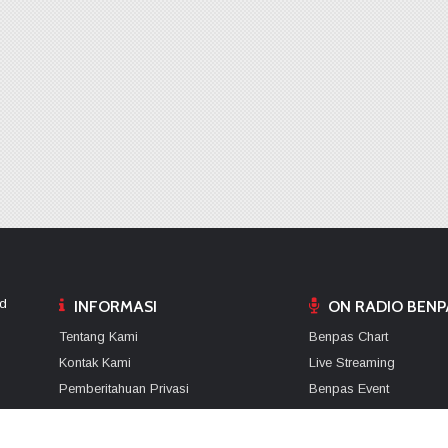
ed
INFORMASI
ON RADIO BENP
Tentang Kami
Benpas Chart
Kontak Kami
Live Streaming
Pemberitahuan Privasi
Benpas Event
Ketentuan Penggunaan
Android App