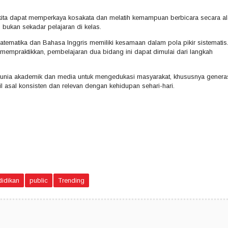
r kita dapat memperkaya kosakata dan melatih kemampuan berbicara secara al
, bukan sekadar pelajaran di kelas.
ematika dan Bahasa Inggris memiliki kesamaan dalam pola pikir sistematis
mpraktikkan, pembelajaran dua bidang ini dapat dimulai dari langkah
ra dunia akademik dan media untuk mengedukasi masyarakat, khususnya genera
l asal konsisten dan relevan dengan kehidupan sehari-hari.
idikan
public
Trending