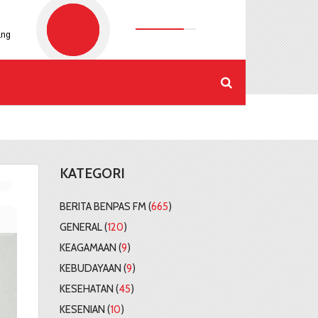
ang
M
by Radiona Urang Subang
KATEGORI
BERITA BENPAS FM (
665
)
GENERAL (
120
)
KEAGAMAAN (
9
)
KEBUDAYAAN (
9
)
KESEHATAN (
45
)
KESENIAN (
10
)