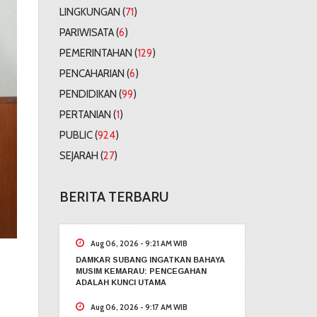
LINGKUNGAN (
71
)
PARIWISATA (
6
)
PEMERINTAHAN (
129
)
PENCAHARIAN (
6
)
PENDIDIKAN (
99
)
PERTANIAN (
1
)
PUBLIC (
924
)
SEJARAH (
27
)
BERITA TERBARU
Aug 06, 2026 - 9:21 AM WIB
DAMKAR SUBANG INGATKAN BAHAYA
MUSIM KEMARAU: PENCEGAHAN
ADALAH KUNCI UTAMA
Aug 06, 2026 - 9:17 AM WIB