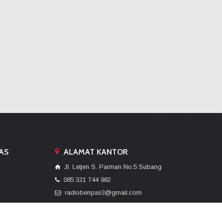
AS
ALAMAT KANTOR
Jl. Letjen S. Parman No.5 Subang
085 321 744 982
radiobenpas3@gmail.com