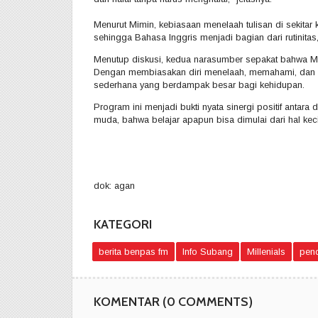
Menurut Mimin, kebiasaan menelaah tulisan di sekita
sehingga Bahasa Inggris menjadi bagian dari rutinitas
Menutup diskusi, kedua narasumber sepakat bahwa Mat
Dengan membiasakan diri menelaah, memahami, dan me
sederhana yang berdampak besar bagi kehidupan.
Program ini menjadi bukti nyata sinergi positif anta
muda, bahwa belajar apapun bisa dimulai dari hal keci
dok: agan
KATEGORI
berita benpas fm
Info Subang
Millenials
pend
KOMENTAR (
0 COMMENTS
)