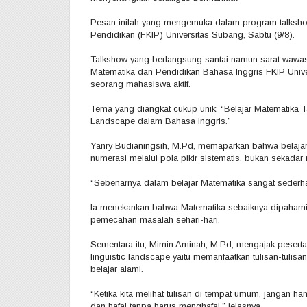
Pesan inilah yang mengemuka dalam program talksh
Pendidikan (FKIP) Universitas Subang, Sabtu (9/8).
Talkshow yang berlangsung santai namun sarat wawas
Matematika dan Pendidikan Bahasa Inggris FKIP Unive
seorang mahasiswa aktif.
Tema yang diangkat cukup unik: “Belajar Matematika
Landscape dalam Bahasa Inggris.”
Yanry Budianingsih, M.Pd, memaparkan bahwa belajar M
numerasi melalui pola pikir sistematis, bukan sekadar
“Sebenarnya dalam belajar Matematika sangat sederhan
Ia menekankan bahwa Matematika sebaiknya dipahami
pemecahan masalah sehari-hari.
Sementara itu, Mimin Aminah, M.Pd, mengajak peserta 
linguistic landscape yaitu memanfaatkan tulisan-tulisa
belajar alami.
“Ketika kita melihat tulisan di tempat umum, jangan han
dan hafal tanpa harus menghafal,” jelasnya.