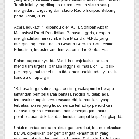
Topik inilah yang dikupas dalam sebuah siaran yang
mengudara langsung dari studio Radio Benpas Subang
pada Sabtu, (13/6).
Acara edukatif ini dipandu oleh Aulia Sohibah Akbar,
Mahasiswi Prodi Pendidikan Bahasa Inggris, dengan
menghadirkan narasumber Ida Maulida, M.Pd., yang
mengusung tema English Beyond Borders: Connecting
Education, Industry, and Innovation in the Global Era
Dalam paparannya, Ida Maulida menjelaskan secara
mendalam urgensi bahasa Inggris di masa kini. Di balik
pentingnya hal tersebut, ia tidak memungkiri adanya realita
kendala di lapangan.
"Bahasa Inggris itu sangat penting, walaupun beberapa
tantangan pembelajaran bahasa Inggris itu tetap ada,
termasuk mungkin kepercayaan diri, komunikasi yang
terbatas, akses yang tidak merata terhadap pendidikan
bahasa Inggris berkualitas, dan kesenjangan antara
pembelajaran di kelas dan tuntutan tempat kerja," ungkap Ida.
Untuk meretas berbagai rintangan tersebut, Ida menekankan
bahwa diperlukan pengembangan kemampuan yang
melampaui sekadar teori tata bahasa. Setiap individu harus