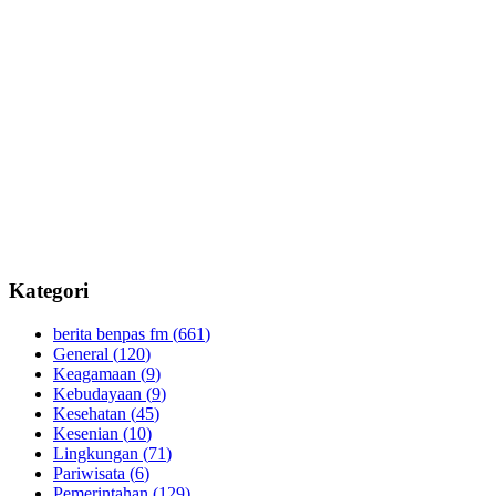
Kategori
berita benpas fm (
661
)
General (
120
)
Keagamaan (
9
)
Kebudayaan (
9
)
Kesehatan (
45
)
Kesenian (
10
)
Lingkungan (
71
)
Pariwisata (
6
)
Pemerintahan (
129
)