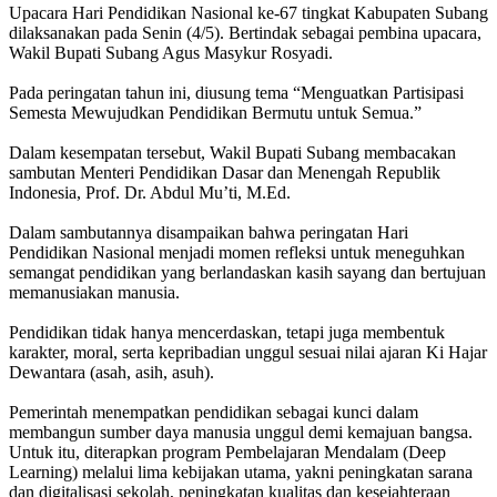
Upacara Hari Pendidikan Nasional ke-67 tingkat Kabupaten Subang
dilaksanakan pada Senin (4/5). Bertindak sebagai pembina upacara,
Wakil Bupati Subang Agus Masykur Rosyadi.
Pada peringatan tahun ini, diusung tema “Menguatkan Partisipasi
Semesta Mewujudkan Pendidikan Bermutu untuk Semua.”
Dalam kesempatan tersebut, Wakil Bupati Subang membacakan
sambutan Menteri Pendidikan Dasar dan Menengah Republik
Indonesia, Prof. Dr. Abdul Mu’ti, M.Ed.
Dalam sambutannya disampaikan bahwa peringatan Hari
Pendidikan Nasional menjadi momen refleksi untuk meneguhkan
semangat pendidikan yang berlandaskan kasih sayang dan bertujuan
memanusiakan manusia.
Pendidikan tidak hanya mencerdaskan, tetapi juga membentuk
karakter, moral, serta kepribadian unggul sesuai nilai ajaran Ki Hajar
Dewantara (asah, asih, asuh).
Pemerintah menempatkan pendidikan sebagai kunci dalam
membangun sumber daya manusia unggul demi kemajuan bangsa.
Untuk itu, diterapkan program Pembelajaran Mendalam (Deep
Learning) melalui lima kebijakan utama, yakni peningkatan sarana
dan digitalisasi sekolah, peningkatan kualitas dan kesejahteraan