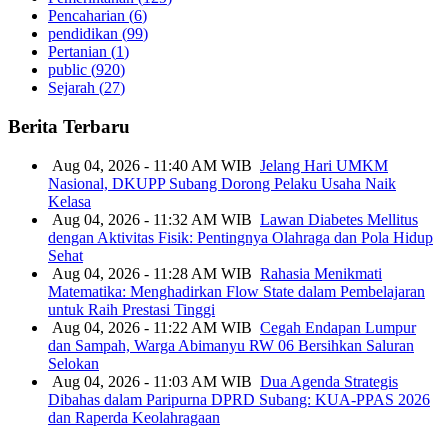
Pencaharian (
6
)
pendidikan (
99
)
Pertanian (
1
)
public (
920
)
Sejarah (
27
)
Berita Terbaru
Aug 04, 2026 - 11:40 AM WIB
Jelang Hari UMKM
Nasional, DKUPP Subang Dorong Pelaku Usaha Naik
Kelasa
Aug 04, 2026 - 11:32 AM WIB
Lawan Diabetes Mellitus
dengan Aktivitas Fisik: Pentingnya Olahraga dan Pola Hidup
Sehat
Aug 04, 2026 - 11:28 AM WIB
Rahasia Menikmati
Matematika: Menghadirkan Flow State dalam Pembelajaran
untuk Raih Prestasi Tinggi
Aug 04, 2026 - 11:22 AM WIB
Cegah Endapan Lumpur
dan Sampah, Warga Abimanyu RW 06 Bersihkan Saluran
Selokan
Aug 04, 2026 - 11:03 AM WIB
Dua Agenda Strategis
Dibahas dalam Paripurna DPRD Subang: KUA-PPAS 2026
dan Raperda Keolahragaan